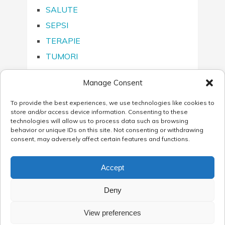
SALUTE
SEPSI
TERAPIE
TUMORI
Manage Consent
To provide the best experiences, we use technologies like cookies to
SEGUICI SU…
store and/or access device information. Consenting to these
technologies will allow us to process data such as browsing
behavior or unique IDs on this site. Not consenting or withdrawing
consent, may adversely affect certain features and functions.
Accept
Blog AB ANALITICA
Copyright © 2026.
Deny
Via Svizzera, 16 - 35127 Padova (Italy) - Tel: 049 761698 - Fax: 049 8709510 -
Mail: customersupport@abanalitica.it - C.F./P.I. e Numero Iscrizione Reg. Imprese di
View preferences
Padova: 02375470289 - P. IVA 02375470289