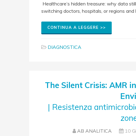
Healthcare’s hidden treasure: why data still 
switching doctors, hospitals, or regions and
CONTINUA A LEGGERE >>
DIAGNOSTICA
The Silent Crisis: AMR i
Env
| Resistenza antimicrobi
zone
AB ANALITICA
10 G