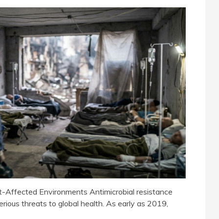
ict-Affected Environments Antimicrobial resistance
ious threats to global health. As early as 2019,