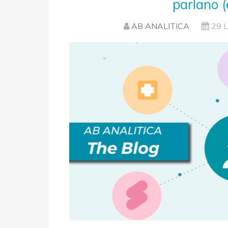
parlano (
AB ANALITICA
29 L