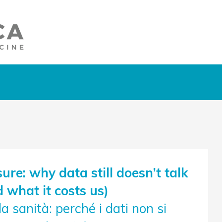
ure: why data still doesn’t talk
d what it costs us)
la sanità: perché i dati non si