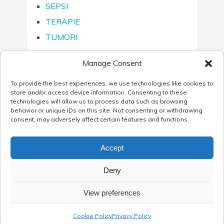
SEPSI
TERAPIE
TUMORI
Manage Consent
To provide the best experiences, we use technologies like cookies to
SEGUICI SU…
store and/or access device information. Consenting to these
technologies will allow us to process data such as browsing
behavior or unique IDs on this site. Not consenting or withdrawing
consent, may adversely affect certain features and functions.
Accept
Blog AB ANALITICA
Copyright © 2026.
Deny
Via Svizzera, 16 - 35127 Padova (Italy) - Tel: 049 761698 - Fax: 049 8709510 -
Mail: customersupport@abanalitica.it - C.F./P.I. e Numero Iscrizione Reg. Imprese di
View preferences
Padova: 02375470289 - P. IVA 02375470289
Powered by: web agency Padova
Dynamica
Cookie Policy
Privacy Policy