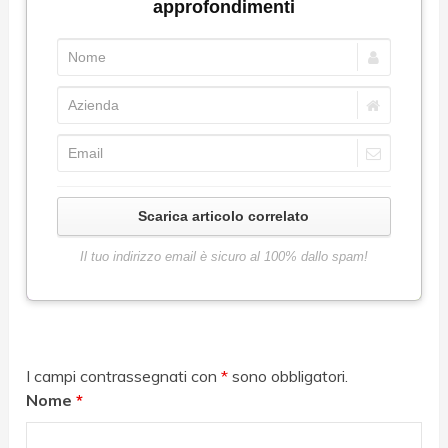
approfondimenti
SCARICA pdf
Scarica articolo correlato
Il tuo indirizzo email è sicuro al 100% dallo spam!
I campi contrassegnati con
*
sono obbligatori.
Nome
*