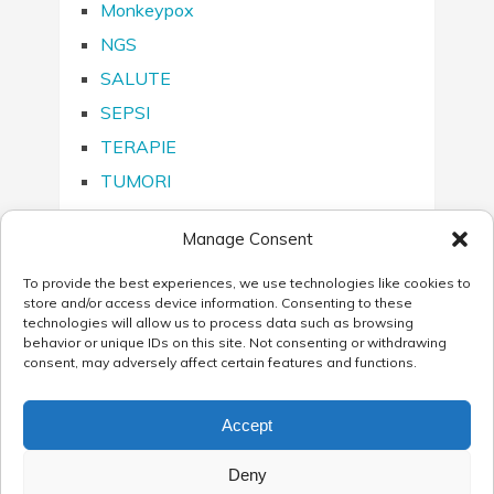
Monkeypox
NGS
SALUTE
SEPSI
TERAPIE
TUMORI
Manage Consent
To provide the best experiences, we use technologies like cookies to
SEGUICI SU…
store and/or access device information. Consenting to these
technologies will allow us to process data such as browsing
behavior or unique IDs on this site. Not consenting or withdrawing
consent, may adversely affect certain features and functions.
Accept
Blog AB ANALITICA
Copyright © 2026.
Deny