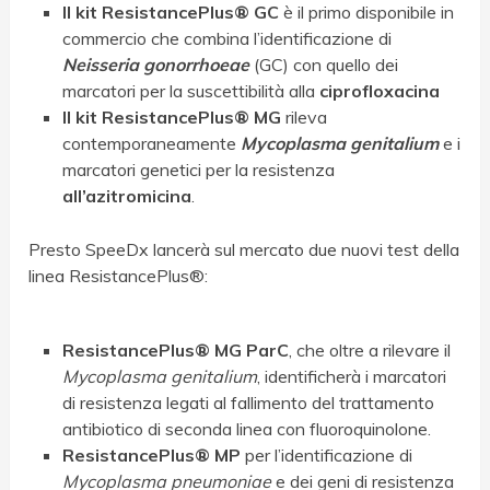
Il kit ResistancePlus
®
GC
è il primo disponibile in
commercio che combina l’identificazione di
Neisseria gonorrhoeae
(GC) con quello dei
marcatori per la suscettibilità alla
ciprofloxacina
Il kit ResistancePlus
®
MG
rileva
contemporaneamente
Mycoplasma genitalium
e i
marcatori genetici per la resistenza
all’azitromicina
.
Presto SpeeDx lancerà sul mercato due nuovi test della
linea ResistancePlus
®
:
ResistancePlus
®
MG ParC
, che oltre a rilevare il
Mycoplasma genitalium
, identificherà i marcatori
di resistenza legati al fallimento del trattamento
antibiotico di seconda linea con fluoroquinolone.
ResistancePlus
®
MP
per l’identificazione di
Mycoplasma pneumoniae
e dei geni di resistenza