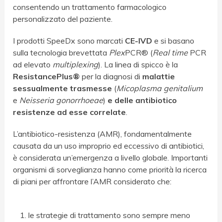
consentendo un trattamento farmacologico
personalizzato del paziente.
I prodotti SpeeDx sono marcati
CE-IVD
e si basano
sulla tecnologia brevettata
Plex
PCR
®
(
Real time
PCR
ad elevato
multiplexing
). La linea di spicco è la
ResistancePlus
®
per la diagnosi di
malattie
sessualmente trasmesse
(
Micoplasma genitalium
e
Neisseria gonorrhoeae
)
e delle antibiotico
resistenze ad esse correlate
.
L’antibiotico-resistenza (AMR), fondamentalmente
causata da un uso improprio ed eccessivo di antibiotici,
è considerata un’emergenza a livello globale. Importanti
organismi di sorveglianza hanno come priorità la ricerca
di piani per affrontare l’AMR considerato che:
le strategie di trattamento sono sempre meno