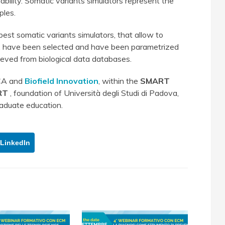
iability. Somatic variants simulators represent the
ples.
best somatic variants simulators, that allow to
lity, have been selected and have been parametrized
rieved from biological data databases.
CA and
Biofield Innovation
, within the
SMART
RT
, foundation of Università degli Studi di Padova,
aduate education.
LinkedIn